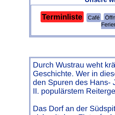
Terminliste
Café
Öff
Ferie
Durch Wustrau weht krä
Geschichte. Wer in die
den Spuren des Hans- J
II. populärstem Reiterge
Das Dorf an der Südspi